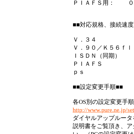
ＰＩＡＦＳ用： ０
■■対応規格、接続速度
Ｖ．３４ 最
Ｖ．９０／Ｋ５６ｆ
ＩＳＤＮ（同期）
ＰＩＡＦＳ ６
ｐｓ
■■設定変更手順■■
各OS別の設定変更手
http://www.pure.ne.jp/set
ダイヤルアップルータ
説明書をご覧頂き、ア